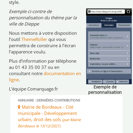
style.
Exemple ci-contre de
personnalisation du théme par la
ville de Dieppe
Nous mettons à votre disposition
l’outil
ThemeRoller
qui vous
permettra de construire à l’écran
l’apparence voulu.
Plus d’information par téléphone
au 01 43 35 00 37 ou en
consultant notre
documentation en
ligne
.
Exemple de
L’équipe Comarquage.fr
personnalisation
du théme par la
ANNUAIRE : DERNIÈRES CONTRIBUTIONS
ville de Dieppe.
Mairie de Bordeaux - Cité
Exemple de
municipale - Développement
personnalisation
urbain, droit des sols
du théme par la
(par Mairie
ville de Dieppe.
Bordeaux le 13/12/2021)